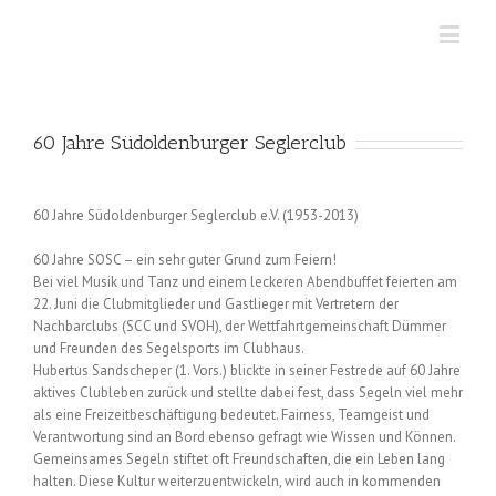
60 Jahre Südoldenburger Seglerclub
60 Jahre Südoldenburger Seglerclub e.V. (1953-2013)
60 Jahre SOSC – ein sehr guter Grund zum Feiern!
Bei viel Musik und Tanz und einem leckeren Abendbuffet feierten am
22. Juni die Clubmitglieder und Gastlieger mit Vertretern der
Nachbarclubs (SCC und SVOH), der Wettfahrtgemeinschaft Dümmer
und Freunden des Segelsports im Clubhaus.
Hubertus Sandscheper (1. Vors.) blickte in seiner Festrede auf 60 Jahre
aktives Clubleben zurück und stellte dabei fest, dass Segeln viel mehr
als eine Freizeitbeschäftigung bedeutet. Fairness, Teamgeist und
Verantwortung sind an Bord ebenso gefragt wie Wissen und Können.
Gemeinsames Segeln stiftet oft Freundschaften, die ein Leben lang
halten. Diese Kultur weiterzuentwickeln, wird auch in kommenden