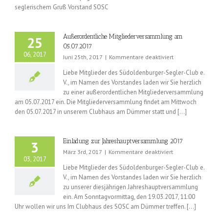
Saison
seglerischem Gruß Vorstand SOSC
2018
sind
da!
Außerordentliche Mitgliederversammlung am
25
05.07.2017
06, 2017
für
Juni 25th, 2017
|
Kommentare deaktiviert
Außerordentlich
Liebe Mitglieder des Südoldenburger-Segler-Club e.
Mitgliedervers
V., im Namen des Vorstandes laden wir Sie herzlich
am
zu einer außerordentlichen Mitgliederversammlung
05.07.2017
am 05.07.2017 ein. Die Mitgliederversammlung findet am Mittwoch
den 05.07.2017 in unserem Clubhaus am Dümmer statt und [...]
Einladung zur Jahreshauptversammlung 2017
3
für
März 3rd, 2017
|
Kommentare deaktiviert
03, 2017
Einladung
Liebe Mitglieder des Südoldenburger-Segler-Club e.
zur
V., im Namen des Vorstandes laden wir Sie herzlich
Jahreshauptver
zu unserer diesjährigen Jahreshauptversammlung
2017
ein. Am Sonntagvormittag, den 19.03.2017, 11:00
Uhr wollen wir uns Im Clubhaus des SOSC am Dümmer treffen. [...]