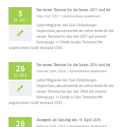
Die neuen Termine für die Saison 2017 sind da!
3
für
März 3rd, 2017
|
Kommentare deaktiviert
03, 2017
Die
Liebe Mitglieder des Süd-Oldenburger-
neuen
Seglerclubs,about:newtab ab sofort findet Ihr die
Termine
neuen Termine für das Jahr 2017 auf unserer
für
die
Homepage. >> Direkt zu den Terminen Mit
Saison
seglerischem Gruß Vorstand SOSC
2017
sind
da!
Die neuen Termine für die Saison 2016 sind da!
26
für
Februar 26th, 2016
|
Kommentare deaktiviert
02, 2016
Die
Liebe Mitglieder des Süd-Oldenburger-
neuen
Seglerclubs,about:newtab ab sofort findet Ihr die
Termine
neuen Termine für das Jahr 2016 auf unserer
für
die
Homepage. >> Direkt zu den Terminen Mit
Saison
seglerischem Gruß Vorstand SOSC
2016
sind
da!
Ansegeln am Samstag den 16. April 2016
26
für
Februar 26th, 2016
|
Kommentare deaktiviert