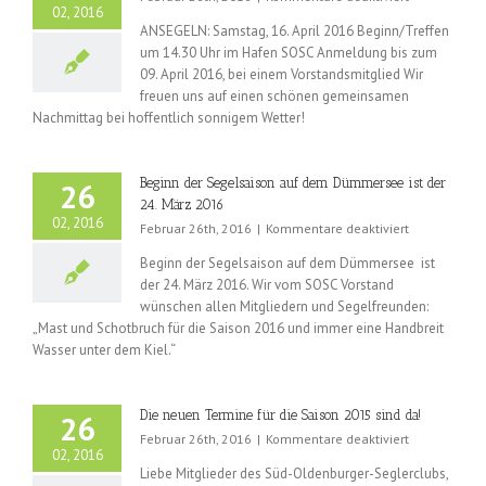
02, 2016
Ansegeln
ANSEGELN: Samstag, 16. April 2016 Beginn/Treffen
am
um 14.30 Uhr im Hafen SOSC Anmeldung bis zum
Samstag
09. April 2016, bei einem Vorstandsmitglied Wir
den
16.
freuen uns auf einen schönen gemeinsamen
April
Nachmittag bei hoffentlich sonnigem Wetter!
2016
Beginn der Segelsaison auf dem Dümmersee ist der
26
24. März 2016
02, 2016
für
Februar 26th, 2016
|
Kommentare deaktiviert
Beginn
Beginn der Segelsaison auf dem Dümmersee ist
der
der 24. März 2016. Wir vom SOSC Vorstand
Segelsaison
wünschen allen Mitgliedern und Segelfreunden:
auf
dem
„Mast und Schotbruch für die Saison 2016 und immer eine Handbreit
Dümmersee
Wasser unter dem Kiel.“
ist
der
24.
Die neuen Termine für die Saison 2015 sind da!
26
März
für
Februar 26th, 2016
|
Kommentare deaktiviert
2016
02, 2016
Die
Liebe Mitglieder des Süd-Oldenburger-Seglerclubs,
neuen