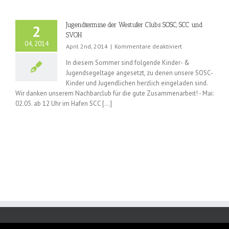
Dümmersee
ist
der
Jugendtermine der Westufer Clubs SOSC, SCC und
2
1.
SVOH
April
04, 2014
für
April 2nd, 2014
|
Kommentare deaktiviert
2015
Jugendtermine
In diesem Sommer sind folgende Kinder- &
der
Jugendsegeltage angesetzt, zu denen unsere SOSC-
Westufer
Kinder und Jugendlichen herzlich eingeladen sind.
Clubs
SOSC,
Wir danken unserem Nachbarclub für die gute Zusammenarbeit! - Mai:
SCC
02.05. ab 12 Uhr im Hafen SCC [...]
und
SVOH