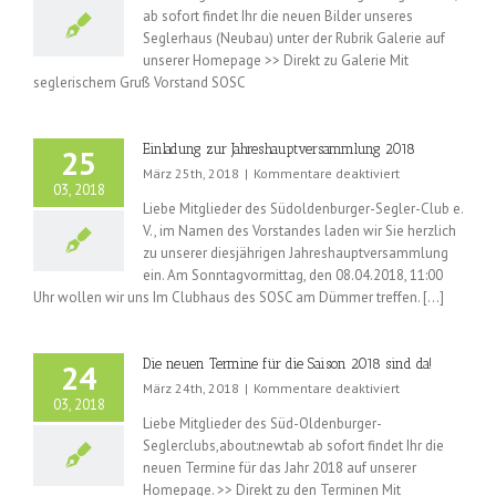
ab sofort findet Ihr die neuen Bilder unseres
–
Seglerhaus (Neubau) unter der Rubrik Galerie auf
Neue
Bilder
unserer Homepage >> Direkt zu Galerie Mit
jetzt
seglerischem Gruß Vorstand SOSC
online
Einladung zur Jahreshauptversammlung 2018
25
für
März 25th, 2018
|
Kommentare deaktiviert
03, 2018
Einladung
Liebe Mitglieder des Südoldenburger-Segler-Club e.
zur
V., im Namen des Vorstandes laden wir Sie herzlich
Jahreshauptve
zu unserer diesjährigen Jahreshauptversammlung
2018
ein. Am Sonntagvormittag, den 08.04.2018, 11:00
Uhr wollen wir uns Im Clubhaus des SOSC am Dümmer treffen. [...]
Die neuen Termine für die Saison 2018 sind da!
24
für
März 24th, 2018
|
Kommentare deaktiviert
03, 2018
Die
Liebe Mitglieder des Süd-Oldenburger-
neuen
Seglerclubs,about:newtab ab sofort findet Ihr die
Termine
neuen Termine für das Jahr 2018 auf unserer
für
die
Homepage. >> Direkt zu den Terminen Mit