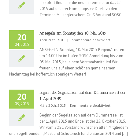
ab sofort findet Ihr die neuen Termine für das Jahr
Termine
2015 auf unserer Homepage. >> Direkt zu den
für
die
Terminen Mit seglerischem Gruß Vorstand SOSC
Saison
2015
sind
Ansegeln am Sonntag den 10. Mai 2015
20
da!
für
April 20th, 2015
|
Kommentare deaktiviert
04, 2015
Ansegeln
ANSEGELN: Sonntag, 10. Mai 2015 Beginn/Treffen
am
um 14.00 Uhr im Hafen SOSC Anmeldung bis zum
Sonntag
03. Mai 2015, bei einem Vorstandsmitglied Wir
den
10.
freuen uns auf einen schönen gemeinsamen
Mai
Nachmittag bei hoffentlich sonnigem Wetter!
2015
Beginn der Segelsaison auf dem Dümmersee ist der
20
1. April 2015
03, 2015
für
März 20th, 2015
|
Kommentare deaktiviert
Beginn
Beginn der Segelsaison auf dem Dümmersee ist
der
der 1. April 2015 und Ende ist der 25. Oktober 2015.
Segelsaison
Wir vom SOSC Vorstand wünschen allen Mitgliedern
auf
dem
und Segelfreunden: „Mast und Schotbruch für die Saison 2014 und [...]