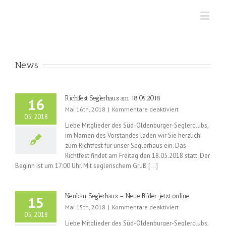
News
Richtfest Seglerhaus am 18.05.2018
16
für
Mai 16th, 2018
|
Kommentare deaktiviert
05, 2018
Richtfest
Liebe Mitglieder des Süd-Oldenburger-Seglerclubs,
Seglerhaus
im Namen des Vorstandes laden wir Sie herzlich
am
zum Richtfest für unser Seglerhaus ein. Das
18.05.2018
Richtfest findet am Freitag den 18.05.2018 statt. Der
Beginn ist um 17:00 Uhr. Mit seglerischem Gruß [...]
Neubau Seglerhaus – Neue Bilder jetzt online
15
für
Mai 15th, 2018
|
Kommentare deaktiviert
05, 2018
Neubau
Liebe Mitglieder des Süd-Oldenburger-Seglerclubs,
Seglerhaus